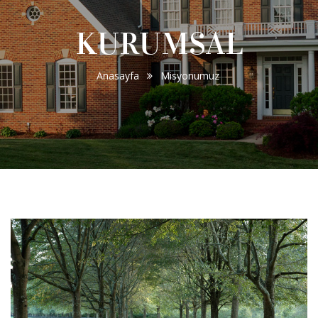
KURUMSAL
Anasayfa
Misyonumuz