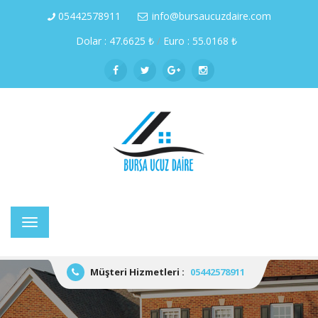
05442578911
info@bursaucuzdaire.com
Dolar : 47.6625 ₺
/
Euro : 55.0168 ₺
Menü
Müşteri Hizmetleri :
05442578911